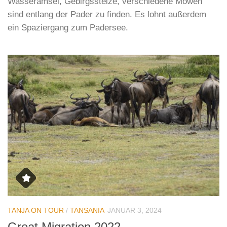
Wasseramsel, Gebirgsstelze, verschiedene Möwen
sind entlang der Pader zu finden. Es lohnt außerdem
ein Spaziergang zum Padersee.
TANJA ON TOUR
/
TANSANIA
JANUAR 3, 2024
Great Migration 2022