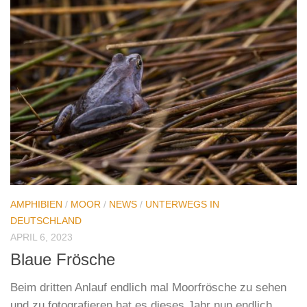
AMPHIBIEN
/
MOOR
/
NEWS
/
UNTERWEGS IN
DEUTSCHLAND
APRIL 6, 2023
Blaue Frösche
Beim dritten Anlauf endlich mal Moorfrösche zu sehen
und zu fotografieren hat es dieses Jahr nun endlich