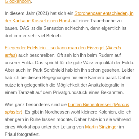
Glockenborn
.
In diesem Jahr (2021) hat sich ein
Storchenpaar entschieden, in
der Karlsaue Kassel einen Horst
auf einer Trauerbuche zu
bauen. DAS ist die Sensation schlechthin, denn eigentlich ist
dort immer sehr viel Betrieb.
Fliegender Edelstein – so kann man den Eisvogel (
Alcedo
atthis
)
auch beschreiben. Oft seh ich ihn beim Rudern auf
unserer Fulda. Das spricht für die gute Wasserqualität der Fulda.
Aber auch im Park Schönfeld hab ich ihn schon gesehen. Leider
hab ich bei diesen Begegnungen nie eine Kamera parat. Daher
nutze ich gelegentlich die Möglichkeit der Ansitzfotografie in
einem Tarnzelt auf dem Privatgrundstück eines Bekannten.
Was ganz besonderes sind die
bunten Bienenfresser (
Merops
apiaster
)
. Es gibt in Nordhessen wohl kleinere Kolonien, die ich
aber gern in Ruhe lassen möchte. Daher habe ich sie während
eines Workshops unter der Leitung von
Martin Sinzinger
im
Friaul fotografiert.