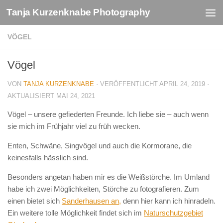
Tanja Kurzenknabe Photography
Zum Inhalt springen
VÖGEL
Vögel
VON
TANJA KURZENKNABE
· VERÖFFENTLICHT
APRIL 24, 2019
·
AKTUALISIERT
MAI 24, 2021
Vögel – unsere gefiederten Freunde. Ich liebe sie – auch wenn
sie mich im Frühjahr viel zu früh wecken.
Enten, Schwäne, Singvögel und auch die Kormorane, die
keinesfalls hässlich sind.
Besonders angetan haben mir es die Weißstörche. Im Umland
habe ich zwei Möglichkeiten, Störche zu fotografieren. Zum
einen bietet sich
Sanderhausen an,
denn hier kann ich hinradeln.
Ein weitere tolle Möglichkeit findet sich im
Naturschutzgebiet