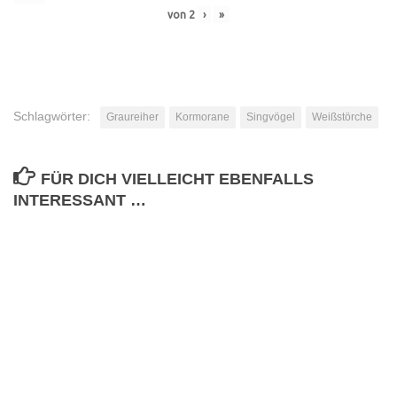
von
2
›
»
Schlagwörter:
Graureiher
Kormorane
Singvögel
Weißstörche
FÜR DICH VIELLEICHT EBENFALLS
INTERESSANT …