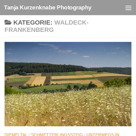
Tanja Kurzenknabe Photography
Zum Inhalt springen
KATEGORIE:
WALDECK-
FRANKENBERG
DIEMELTAL
/
SCHMETTERLINGSSTEIG
/
UNTERWEGS IN