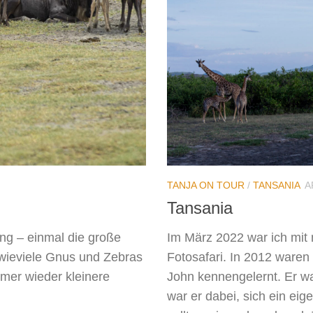
TANJA ON TOUR
/
TANSANIA
A
Tansania
ung – einmal die große
Im März 2022 war ich mit 
 wieviele Gnus und Zebras
Fotosafari. In 2012 ware
mer wieder kleinere
John kennengelernt. Er wa
war er dabei, sich ein ei