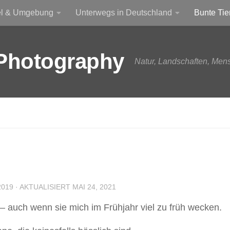
el & Umgebung
Unterwegs in Deutschland
Bunte Tie
Photography
Natur, Landschaften, Men
2019
· AKTUALISIERT
MAI 24, 2021
 – auch wenn sie mich im Frühjahr viel zu früh wecken.