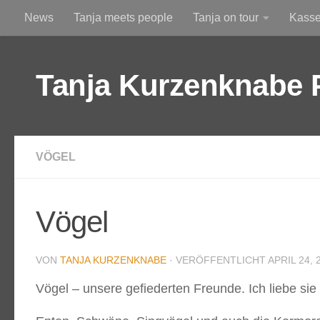
News
Tanja meets people
Tanja on tour
Kass
Zum Inhalt springen
Am Himmel
Durchs Altglas betrachtet
Tanja Kurzenknabe 
VÖGEL
Vögel
VON
TANJA KURZENKNABE
· VERÖFFENTLICHT
APRIL 24, 
Vögel – unsere gefiederten Freunde. Ich liebe sie