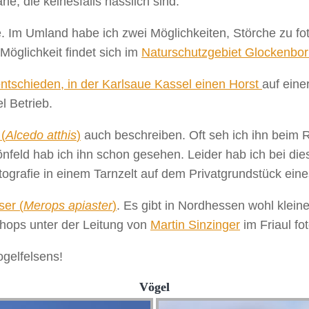
, die keinesfalls hässlich sind.
 Im Umland habe ich zwei Möglichkeiten, Störche zu fot
 Möglichkeit findet sich im
Naturschutzgebiet Glockenbo
ntschieden, in der Karlsaue Kassel einen Horst
auf eine
l Betrieb.
(
Alcedo atthis
)
auch beschreiben. Oft seh ich ihn beim R
önfeld hab ich ihn schon gesehen. Leider hab ich bei d
fotografie in einem Tarnzelt auf dem Privatgrundstück ei
ser (
Merops apiaster
)
. Es gibt in Nordhessen wohl klein
hops unter der Leitung von
Martin Sinzinger
im Friaul fot
gelfelsens!
Vögel