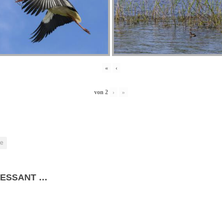
«
‹
von
2
›
»
he
RESSANT …