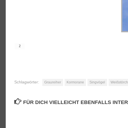
Schlagwörter:
Graureiher
Kormorane
Singvögel
Weißstörc
FÜR DICH VIELLEICHT EBENFALLS INTE