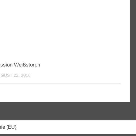
ssion Weißstorch
GUST 22, 2016
nie (EU)