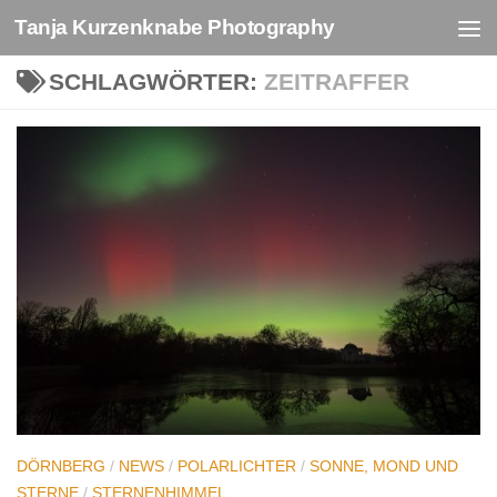
Tanja Kurzenknabe Photography
Zum Inhalt springen
SCHLAGWÖRTER:
ZEITRAFFER
DÖRNBERG
/
NEWS
/
POLARLICHTER
/
SONNE, MOND UND
STERNE
/
STERNENHIMMEL