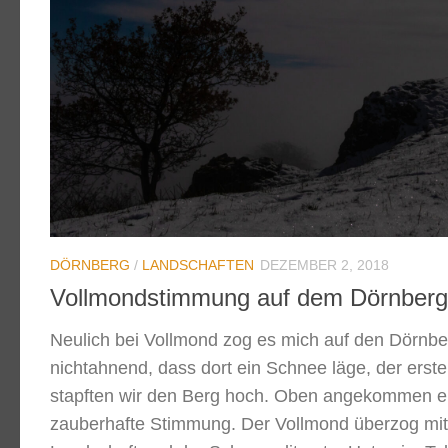
DÖRNBERG
/
LANDSCHAFTEN
DEZEMBER 2, 2018
Vollmondstimmung auf dem Dörnberg
Neulich bei Vollmond zog es mich auf den Dörnbe
nichtahnend, dass dort ein Schnee läge, der erste
stapften wir den Berg hoch. Oben angekommen er
zauberhafte Stimmung. Der Vollmond überzog mit s