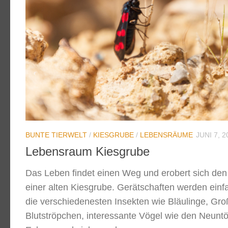
BUNTE TIERWELT
/
KIESGRUBE
/
LEBENSRÄUME
JUNI 7, 2
Lebensraum Kiesgrube
Das Leben findet einen Weg und erobert sich de
einer alten Kiesgrube. Gerätschaften werden einf
die verschiedenesten Insekten wie Bläulinge, Gr
Blutströpchen, interessante Vögel wie den Neuntöt