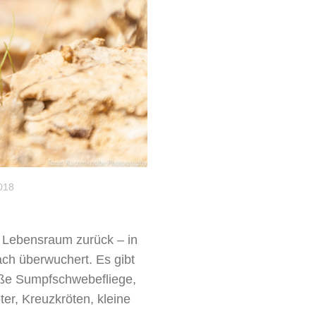
018
n Lebensraum zurück – in
ach überwuchert. Es gibt
oße Sumpfschwebefliege,
er, Kreuzkröten, kleine