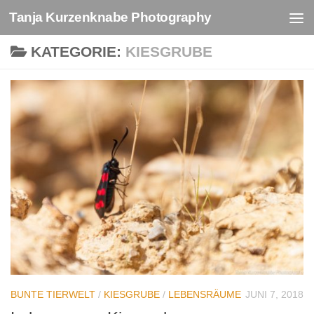
Tanja Kurzenknabe Photography
Zum Inhalt springen
KATEGORIE:
KIESGRUBE
BUNTE TIERWELT
/
KIESGRUBE
/
LEBENSRÄUME
JUNI 7, 2018