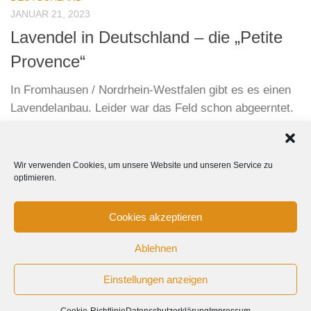
JANUAR 21, 2023
Lavendel in Deutschland – die „Petite
Provence“
In Fromhausen / Nordrhein-Westfalen gibt es es einen
Lavendelanbau. Leider war das Feld schon abgeerntet.
Aber ein paar wenige Pflanzen standen noch.
Wir verwenden Cookies, um unsere Website und unseren Service zu
optimieren.
Cookies akzeptieren
Ablehnen
Tanja Kurzenknabe Photography © 2015-2024 All Rights
Einstellungen anzeigen
Reserved.