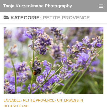
Tanja Kurzenknabe Photography
Zum Inhalt springen
KATEGORIE:
PETITE PROVENCE
LAVENDEL
/
PETITE PROVENCE
/
UNTERWEGS IN
DEUTSCHLAND