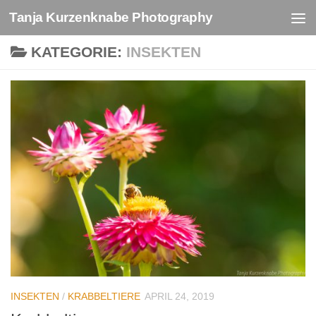
Tanja Kurzenknabe Photography
Zum Inhalt springen
KATEGORIE:
INSEKTEN
INSEKTEN
/
KRABBELTIERE
APRIL 24, 2019