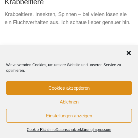
Krabbeltiere
Krabbeltiere, Insekten, Spinnen – bei vielen lösen sie
ein Fluchtverhalten aus. Ich schaue lieber genauer hin.
Wir verwenden Cookies, um unsere Website und unseren Service zu
optimieren.
Cookies akzeptieren
Tanja Kurzenknabe Photography © 2015-2024 All Rights
Ablehnen
Reserved.
Einstellungen anzeigen
Cookie-Richtlinie
Datenschutzerklärung
Impressum