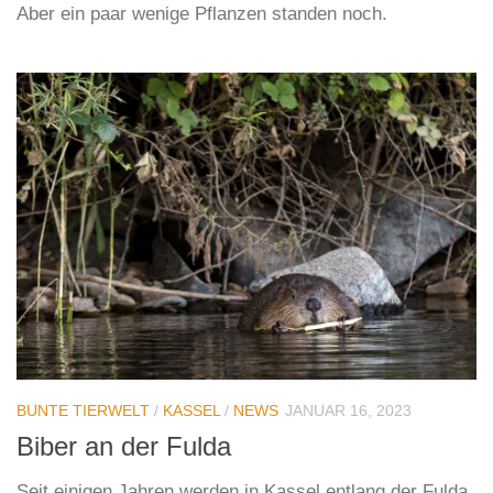
Aber ein paar wenige Pflanzen standen noch.
BUNTE TIERWELT
/
KASSEL
/
NEWS
JANUAR 16, 2023
Biber an der Fulda
Seit einigen Jahren werden in Kassel entlang der Fulda