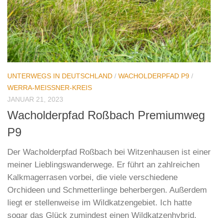
UNTERWEGS IN DEUTSCHLAND
/
WACHOLDERPFAD P9
/
WERRA-MEISSNER-KREIS
JANUAR 21, 2023
Wacholderpfad Roßbach Premiumweg
P9
Der Wacholderpfad Roßbach bei Witzenhausen ist einer
meiner Lieblingswanderwege. Er führt an zahlreichen
Kalkmagerrasen vorbei, die viele verschiedene
Orchideen und Schmetterlinge beherbergen. Außerdem
liegt er stellenweise im Wildkatzengebiet. Ich hatte
sogar das Glück zumindest einen Wildkatzenhybrid,