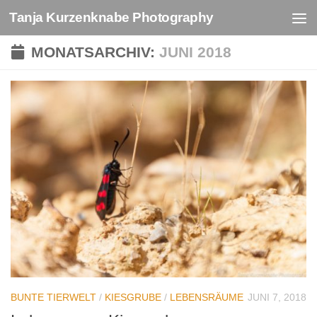
Tanja Kurzenknabe Photography
Zum Inhalt springen
MONATSARCHIV:
JUNI 2018
BUNTE TIERWELT
/
KIESGRUBE
/
LEBENSRÄUME
JUNI 7, 2018