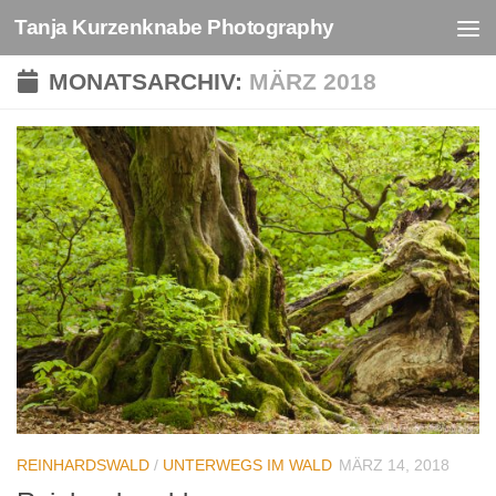
Tanja Kurzenknabe Photography
Zum Inhalt springen
MONATSARCHIV:
MÄRZ 2018
REINHARDSWALD
/
UNTERWEGS IM WALD
MÄRZ 14, 2018