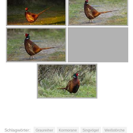
Schlagwörter:
Graureiher
Kormorane
Singvögel
Weißstörche