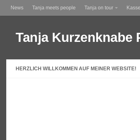
News
Tanja meets people
Tanja on tour
Kass
Zum Inhalt springen
Am Himmel
Durchs Altglas betrachtet
Tanja Kurzenknabe 
HERZLICH WILLKOMMEN AUF MEINER WEBSITE!