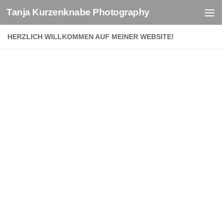
Tanja Kurzenknabe Photography
Zum Inhalt springen
HERZLICH WILLKOMMEN AUF MEINER WEBSITE!