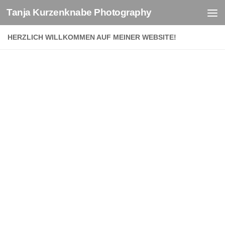
Tanja Kurzenknabe Photography
Zum Inhalt springen
HERZLICH WILLKOMMEN AUF MEINER WEBSITE!