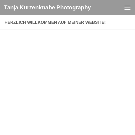
Tanja Kurzenknabe Photography
Zum Inhalt springen
HERZLICH WILLKOMMEN AUF MEINER WEBSITE!