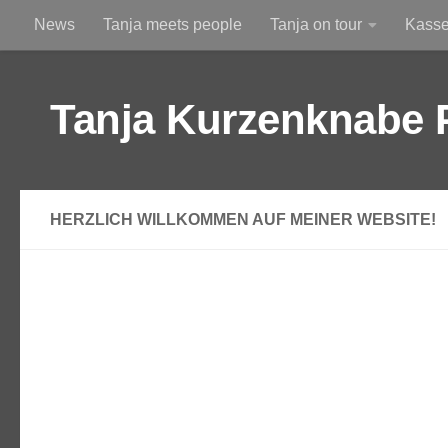
News
Tanja meets people
Tanja on tour
Kass
Zum Inhalt springen
Am Himmel
Durchs Altglas betrachtet
Tanja Kurzenknabe 
HERZLICH WILLKOMMEN AUF MEINER WEBSITE!