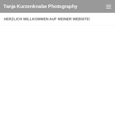
Tanja Kurzenknabe Photography
Zum Inhalt springen
HERZLICH WILLKOMMEN AUF MEINER WEBSITE!