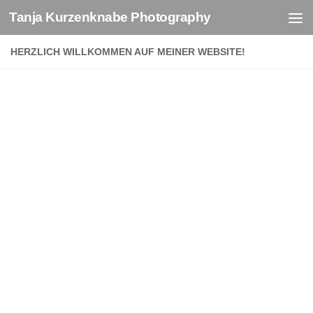
Tanja Kurzenknabe Photography
Zum Inhalt springen
HERZLICH WILLKOMMEN AUF MEINER WEBSITE!