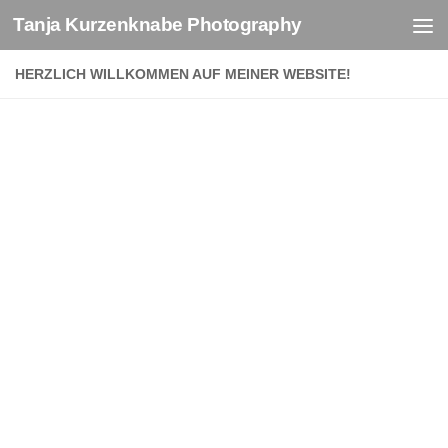
Tanja Kurzenknabe Photography
Zum Inhalt springen
HERZLICH WILLKOMMEN AUF MEINER WEBSITE!