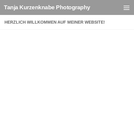
Tanja Kurzenknabe Photography
Zum Inhalt springen
HERZLICH WILLKOMMEN AUF MEINER WEBSITE!