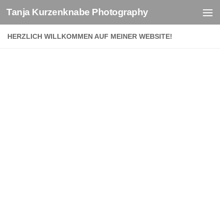
Tanja Kurzenknabe Photography
Zum Inhalt springen
HERZLICH WILLKOMMEN AUF MEINER WEBSITE!