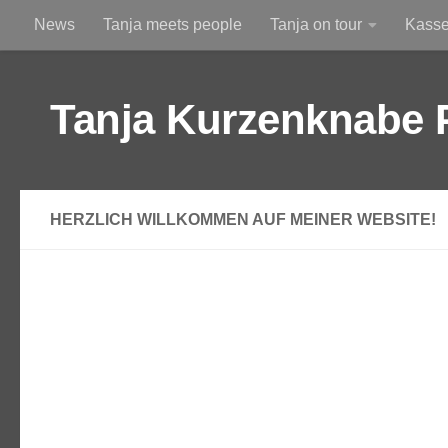
News
Tanja meets people
Tanja on tour
Kass
Zum Inhalt springen
Am Himmel
Durchs Altglas betrachtet
Tanja Kurzenknabe 
HERZLICH WILLKOMMEN AUF MEINER WEBSITE!