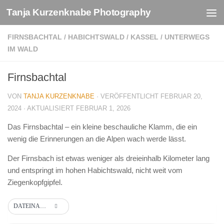
Tanja Kurzenknabe Photography
Zum Inhalt springen
FIRNSBACHTAL
/
HABICHTSWALD
/
KASSEL
/
UNTERWEGS
IM WALD
Firnsbachtal
VON
TANJA KURZENKNABE
· VERÖFFENTLICHT
FEBRUAR 20,
2024
· AKTUALISIERT
FEBRUAR 1, 2026
Das Firnsbachtal – ein kleine beschauliche Klamm, die ein
wenig die Erinnerungen an die Alpen wach werde lässt.
Der Firnsbach ist etwas weniger als dreieinhalb Kilometer lang
und entspringt im hohen Habichtswald, nicht weit vom
Ziegenkopfgipfel.
DATEINAME