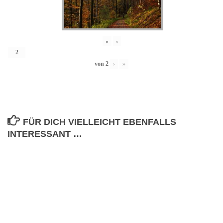
«
‹
von
2
›
»
FÜR DICH VIELLEICHT EBENFALLS
INTERESSANT …