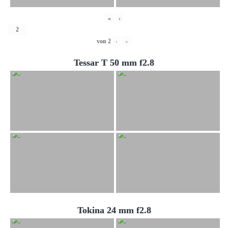
«
‹
von
2
›
»
Tessar T 50 mm f2.8
Tokina 24 mm f2.8