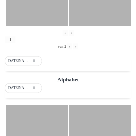
«
‹
von
2
›
»
DATEINAME
Alphabet
DATEINAME