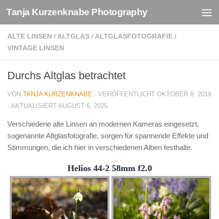
Tanja Kurzenknabe Photography
Zum Inhalt springen
ALTE LINSEN
/
ALTGLAS
/
ALTGLASFOTOGRAFIE
/
VINTAGE LINSEN
Durchs Altglas betrachtet
VON
TANJA KURZENKNABE
· VERÖFFENTLICHT
OKTOBER 8, 2019
· AKTUALISIERT
AUGUST 6, 2025
Verschiedene alte Linsen an modernen Kameras eingesetzt,
sogenannte Altglasfotografie, sorgen für spannende Effekte und
Stimmungen, die ich hier in verschiedenen Alben festhalte.
Helios 44-2 58mm f2.0