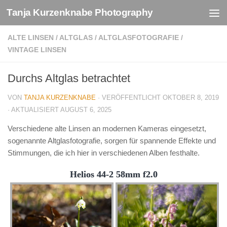
Tanja Kurzenknabe Photography
Zum Inhalt springen
ALTE LINSEN
/
ALTGLAS
/
ALTGLASFOTOGRAFIE
/
VINTAGE LINSEN
Durchs Altglas betrachtet
VON
TANJA KURZENKNABE
· VERÖFFENTLICHT
OKTOBER 8, 2019
· AKTUALISIERT
AUGUST 6, 2025
Verschiedene alte Linsen an modernen Kameras eingesetzt,
sogenannte Altglasfotografie, sorgen für spannende Effekte und
Stimmungen, die ich hier in verschiedenen Alben festhalte.
Helios 44-2 58mm f2.0