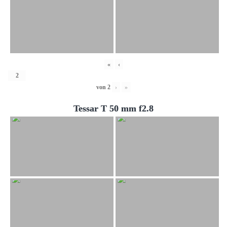
«
‹
von
2
›
»
Tessar T 50 mm f2.8