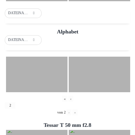
DATEINAME
Alphabet
DATEINAME
«
‹
von
2
›
»
Tessar T 50 mm f2.8