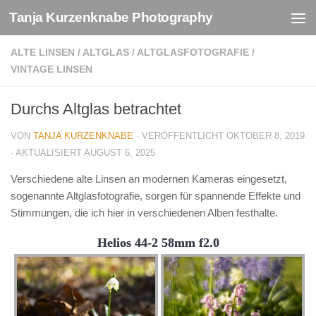
Tanja Kurzenknabe Photography
Zum Inhalt springen
ALTE LINSEN
/
ALTGLAS
/
ALTGLASFOTOGRAFIE
/
VINTAGE LINSEN
Durchs Altglas betrachtet
VON
TANJA KURZENKNABE
· VERÖFFENTLICHT
OKTOBER 8, 2019
· AKTUALISIERT
AUGUST 6, 2025
Verschiedene alte Linsen an modernen Kameras eingesetzt,
sogenannte Altglasfotografie, sorgen für spannende Effekte und
Stimmungen, die ich hier in verschiedenen Alben festhalte.
Helios 44-2 58mm f2.0