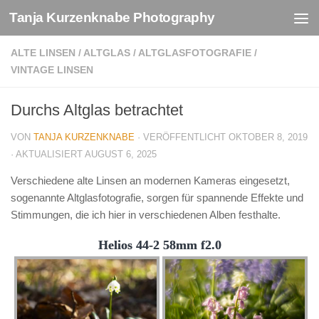
Tanja Kurzenknabe Photography
Zum Inhalt springen
ALTE LINSEN
/
ALTGLAS
/
ALTGLASFOTOGRAFIE
/
VINTAGE LINSEN
Durchs Altglas betrachtet
VON
TANJA KURZENKNABE
· VERÖFFENTLICHT
OKTOBER 8, 2019
· AKTUALISIERT
AUGUST 6, 2025
Verschiedene alte Linsen an modernen Kameras eingesetzt,
sogenannte Altglasfotografie, sorgen für spannende Effekte und
Stimmungen, die ich hier in verschiedenen Alben festhalte.
Helios 44-2 58mm f2.0