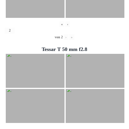
«
‹
von
2
›
»
Tessar T 50 mm f2.8