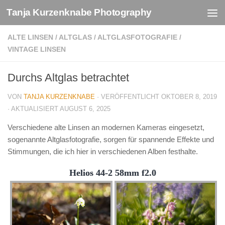
Tanja Kurzenknabe Photography
Zum Inhalt springen
ALTE LINSEN
/
ALTGLAS
/
ALTGLASFOTOGRAFIE
/
VINTAGE LINSEN
Durchs Altglas betrachtet
VON
TANJA KURZENKNABE
· VERÖFFENTLICHT
OKTOBER 8, 2019
· AKTUALISIERT
AUGUST 6, 2025
Verschiedene alte Linsen an modernen Kameras eingesetzt,
sogenannte Altglasfotografie, sorgen für spannende Effekte und
Stimmungen, die ich hier in verschiedenen Alben festhalte.
Helios 44-2 58mm f2.0