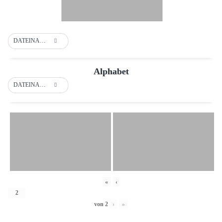
DATEINAME
Alphabet
DATEINAME
«
‹
von
2
›
»