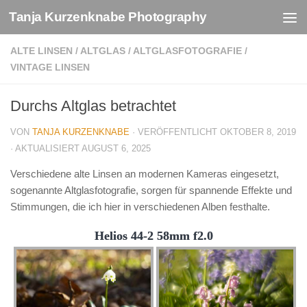
Tanja Kurzenknabe Photography
Zum Inhalt springen
ALTE LINSEN
/
ALTGLAS
/
ALTGLASFOTOGRAFIE
/
VINTAGE LINSEN
Durchs Altglas betrachtet
VON
TANJA KURZENKNABE
· VERÖFFENTLICHT
OKTOBER 8, 2019
· AKTUALISIERT
AUGUST 6, 2025
Verschiedene alte Linsen an modernen Kameras eingesetzt,
sogenannte Altglasfotografie, sorgen für spannende Effekte und
Stimmungen, die ich hier in verschiedenen Alben festhalte.
Helios 44-2 58mm f2.0