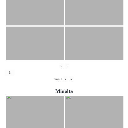
«
‹
von
2
›
»
Minolta