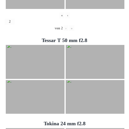
«
‹
von
2
›
»
Tessar T 50 mm f2.8
Tokina 24 mm f2.8