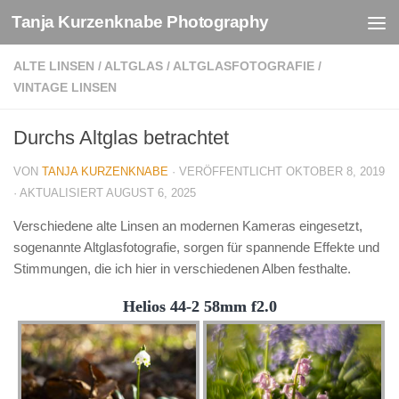
Tanja Kurzenknabe Photography
Zum Inhalt springen
ALTE LINSEN
/
ALTGLAS
/
ALTGLASFOTOGRAFIE
/
VINTAGE LINSEN
Durchs Altglas betrachtet
VON
TANJA KURZENKNABE
· VERÖFFENTLICHT
OKTOBER 8, 2019
· AKTUALISIERT
AUGUST 6, 2025
Verschiedene alte Linsen an modernen Kameras eingesetzt,
sogenannte Altglasfotografie, sorgen für spannende Effekte und
Stimmungen, die ich hier in verschiedenen Alben festhalte.
Helios 44-2 58mm f2.0