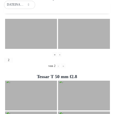
DATEINAME
«
‹
von
2
›
»
Tessar T 50 mm f2.8