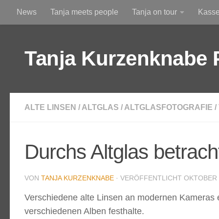
News
Tanja meets people
Tanja on tour
Kass
Zum Inhalt springen
Am Himmel
Durchs Altglas betrachtet
Tanja Kurzenknabe 
ALTE LINSEN
/
ALTGLAS
/
ALTGLASFOTOGRAFIE
/
Durchs Altglas betrach
VON
TANJA KURZENKNABE
· VERÖFFENTLICHT
OKTOBER 8
Verschiedene alte Linsen an modernen Kameras ein
verschiedenen Alben festhalte.