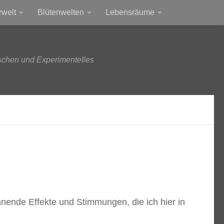
rwelt
Blütenwelten
Lebensräume
schen und Experimentelles
nende Effekte und Stimmungen, die ich hier in