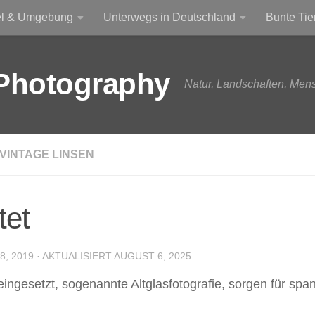
el & Umgebung
Unterwegs in Deutschland
Bunte Tie
Photography
Natur, Landschaften, Men
VINTAGE LINSEN
tet
, 2019
· AKTUALISIERT
AUGUST 6, 2025
gesetzt, sogenannte Altglasfotografie, sorgen für span