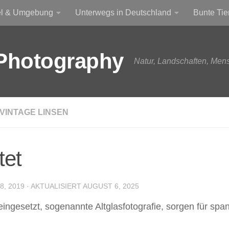
el & Umgebung
Unterwegs in Deutschland
Bunte Tie
Photography
Natur, Landschaften, Men
VINTAGE LINSEN
tet
, 2019
· AKTUALISIERT
AUGUST 6, 2025
gesetzt, sogenannte Altglasfotografie, sorgen für span