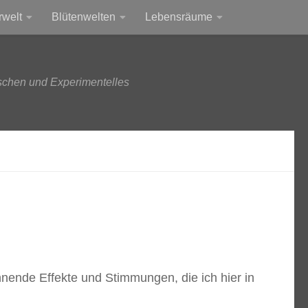
rwelt
Blütenwelten
Lebensräume
schen und Experimentelles
nende Effekte und Stimmungen, die ich hier in