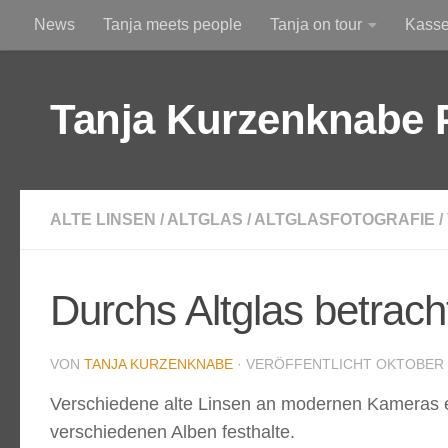
News
Tanja meets people
Tanja on tour
Kass
Zum Inhalt springen
Am Himmel
Durchs Altglas betrachtet
Tanja Kurzenknabe 
ALTE LINSEN
/
ALTGLAS
/
ALTGLASFOTOGRAFIE
/
Durchs Altglas betrach
VON
TANJA KURZENKNABE
· VERÖFFENTLICHT
OKTOBER 8
Verschiedene alte Linsen an modernen Kameras ein
verschiedenen Alben festhalte.