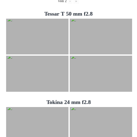
von
2
›
»
Tessar T 50 mm f2.8
Tokina 24 mm f2.8