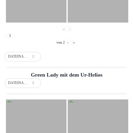
«
‹
von
2
›
»
DATEINAME
Green Lady mit dem Ur-Helios
DATEINAME