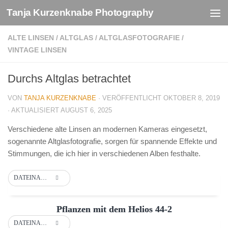
Tanja Kurzenknabe Photography
Zum Inhalt springen
ALTE LINSEN
/
ALTGLAS
/
ALTGLASFOTOGRAFIE
/
VINTAGE LINSEN
Durchs Altglas betrachtet
VON
TANJA KURZENKNABE
· VERÖFFENTLICHT
OKTOBER 8, 2019
· AKTUALISIERT
AUGUST 6, 2025
Verschiedene alte Linsen an modernen Kameras eingesetzt,
sogenannte Altglasfotografie, sorgen für spannende Effekte und
Stimmungen, die ich hier in verschiedenen Alben festhalte.
DATEINAME
Pflanzen mit dem Helios 44-2
DATEINAME