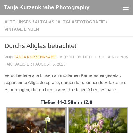
Tanja Kurzenknabe Photography
Zum Inhalt springen
ALTE LINSEN
/
ALTGLAS
/
ALTGLASFOTOGRAFIE
/
VINTAGE LINSEN
Durchs Altglas betrachtet
VON
TANJA KURZENKNABE
· VERÖFFENTLICHT
OKTOBER 8, 2019
· AKTUALISIERT
AUGUST 6, 2025
Verschiedene alte Linsen an modernen Kameras eingesetzt,
sogenannte Altglasfotografie, sorgen für spannende Effekte und
Stimmungen, die ich hier in verschiedenen Alben festhalte.
Helios 44-2 58mm f2.0