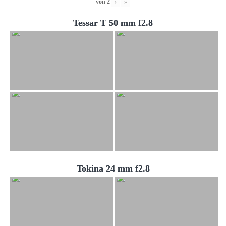
von
2
›
»
Tessar T 50 mm f2.8
Tokina 24 mm f2.8