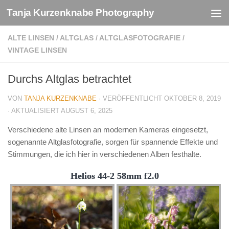
Tanja Kurzenknabe Photography
Zum Inhalt springen
ALTE LINSEN
/
ALTGLAS
/
ALTGLASFOTOGRAFIE
/
VINTAGE LINSEN
Durchs Altglas betrachtet
VON
TANJA KURZENKNABE
· VERÖFFENTLICHT
OKTOBER 8, 2019
· AKTUALISIERT
AUGUST 6, 2025
Verschiedene alte Linsen an modernen Kameras eingesetzt,
sogenannte Altglasfotografie, sorgen für spannende Effekte und
Stimmungen, die ich hier in verschiedenen Alben festhalte.
Helios 44-2 58mm f2.0