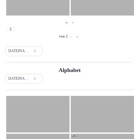
«
‹
von
2
›
»
DATEINAME
Alphabet
DATEINAME