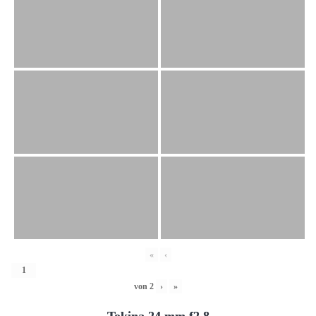
«
‹
von
2
›
»