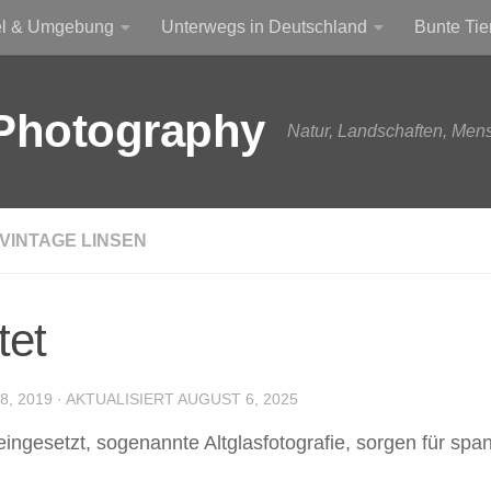
el & Umgebung
Unterwegs in Deutschland
Bunte Tie
Photography
Natur, Landschaften, Men
VINTAGE LINSEN
tet
, 2019
· AKTUALISIERT
AUGUST 6, 2025
gesetzt, sogenannte Altglasfotografie, sorgen für span