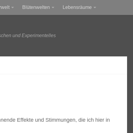
rwelt
Blütenwelten
Lebensräume
schen und Experimentelles
nende Effekte und Stimmungen, die ich hier in