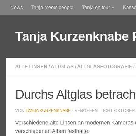
News
Tanja meets people
Tanja on tour
Kass
Zum Inhalt springen
Am Himmel
Durchs Altglas betrachtet
Tanja Kurzenknabe 
ALTE LINSEN
/
ALTGLAS
/
ALTGLASFOTOGRAFIE
/
Durchs Altglas betrach
VON
TANJA KURZENKNABE
· VERÖFFENTLICHT
OKTOBER 8
Verschiedene alte Linsen an modernen Kameras ein
verschiedenen Alben festhalte.