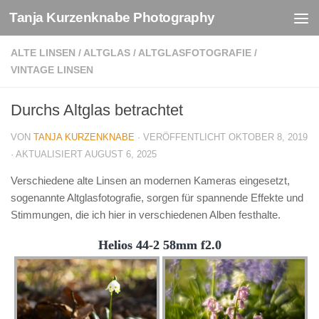
Tanja Kurzenknabe Photography
Zum Inhalt springen
ALTE LINSEN
/
ALTGLAS
/
ALTGLASFOTOGRAFIE
/
VINTAGE LINSEN
Durchs Altglas betrachtet
VON
TANJA KURZENKNABE
· VERÖFFENTLICHT
OKTOBER 8, 2019
· AKTUALISIERT
AUGUST 6, 2025
Verschiedene alte Linsen an modernen Kameras eingesetzt,
sogenannte Altglasfotografie, sorgen für spannende Effekte und
Stimmungen, die ich hier in verschiedenen Alben festhalte.
Helios 44-2 58mm f2.0