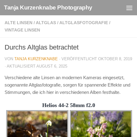
Tanja Kurzenknabe Photography
Zum Inhalt springen
ALTE LINSEN
/
ALTGLAS
/
ALTGLASFOTOGRAFIE
/
VINTAGE LINSEN
Durchs Altglas betrachtet
VON
TANJA KURZENKNABE
· VERÖFFENTLICHT
OKTOBER 8, 2019
· AKTUALISIERT
AUGUST 6, 2025
Verschiedene alte Linsen an modernen Kameras eingesetzt,
sogenannte Altglasfotografie, sorgen für spannende Effekte und
Stimmungen, die ich hier in verschiedenen Alben festhalte.
Helios 44-2 58mm f2.0