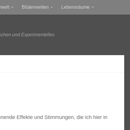
rwelt
Blütenwelten
Lebensräume
schen und Experimentelles
nende Effekte und Stimmungen, die ich hier in