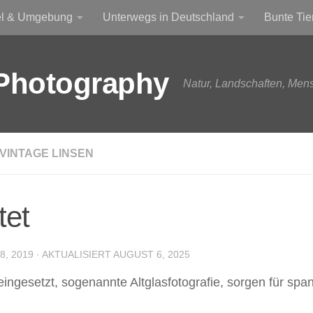
el & Umgebung
Unterwegs in Deutschland
Bunte Tie
Photography
Natur, Landschaften, Men
VINTAGE LINSEN
tet
, 2019
· AKTUALISIERT
AUGUST 6, 2025
gesetzt, sogenannte Altglasfotografie, sorgen für span