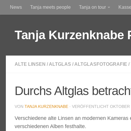
News
Tanja meets people
Tanja on tour
Kass
Zum Inhalt springen
Am Himmel
Durchs Altglas betrachtet
Tanja Kurzenknabe 
ALTE LINSEN
/
ALTGLAS
/
ALTGLASFOTOGRAFIE
/
Durchs Altglas betrach
VON
TANJA KURZENKNABE
· VERÖFFENTLICHT
OKTOBER 8
Verschiedene alte Linsen an modernen Kameras ein
verschiedenen Alben festhalte.