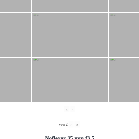
«
‹
von
2
›
»
Noflexar 35 mm f3.5