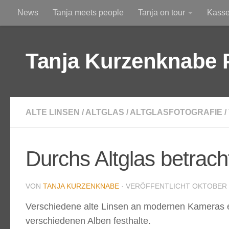
News
Tanja meets people
Tanja on tour
Kass
Zum Inhalt springen
Am Himmel
Durchs Altglas betrachtet
Tanja Kurzenknabe 
ALTE LINSEN
/
ALTGLAS
/
ALTGLASFOTOGRAFIE
/
Durchs Altglas betrach
VON
TANJA KURZENKNABE
· VERÖFFENTLICHT
OKTOBER 8
Verschiedene alte Linsen an modernen Kameras ein
verschiedenen Alben festhalte.