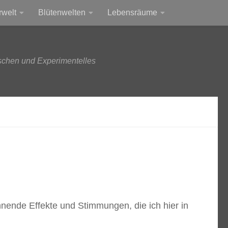
rwelt
Blütenwelten
Lebensräume
schen und Experimentelles
nende Effekte und Stimmungen, die ich hier in