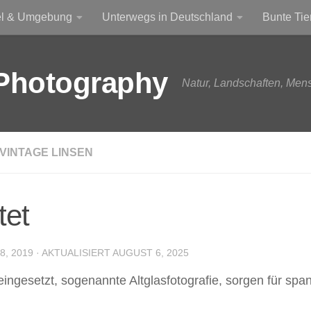
el & Umgebung
Unterwegs in Deutschland
Bunte Tie
Photography
Natur, Landschaften, Men
VINTAGE LINSEN
tet
, 2019
· AKTUALISIERT
AUGUST 6, 2025
gesetzt, sogenannte Altglasfotografie, sorgen für span