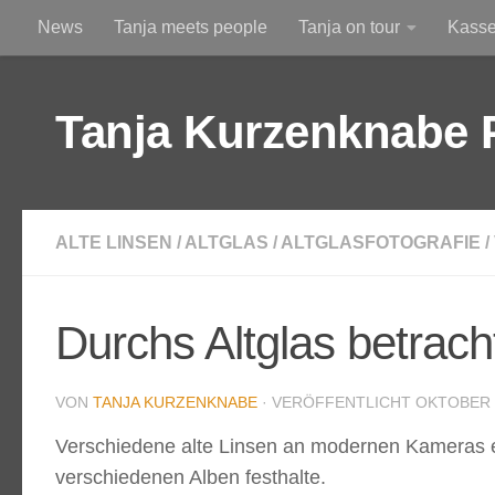
News
Tanja meets people
Tanja on tour
Kass
Zum Inhalt springen
Am Himmel
Durchs Altglas betrachtet
Tanja Kurzenknabe 
ALTE LINSEN
/
ALTGLAS
/
ALTGLASFOTOGRAFIE
/
Durchs Altglas betrach
VON
TANJA KURZENKNABE
· VERÖFFENTLICHT
OKTOBER 8
Verschiedene alte Linsen an modernen Kameras ein
verschiedenen Alben festhalte.