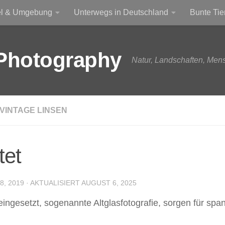
el & Umgebung
Unterwegs in Deutschland
Bunte Tie
Photography
Natur, Landschaften, Men
VINTAGE LINSEN
tet
, 2019
· AKTUALISIERT
AUGUST 6, 2025
gesetzt, sogenannte Altglasfotografie, sorgen für span