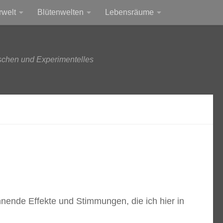
rwelt
Blütenwelten
Lebensräume
schen und Experimentelles
nende Effekte und Stimmungen, die ich hier in