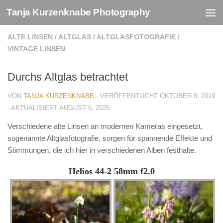
Tanja Kurzenknabe Photography
Zum Inhalt springen
ALTE LINSEN
/
ALTGLAS
/
ALTGLASFOTOGRAFIE
/
VINTAGE LINSEN
Durchs Altglas betrachtet
VON
TANJA KURZENKNABE
· VERÖFFENTLICHT
OKTOBER 8, 2019
· AKTUALISIERT
AUGUST 6, 2025
Verschiedene alte Linsen an modernen Kameras eingesetzt,
sogenannte Altglasfotografie, sorgen für spannende Effekte und
Stimmungen, die ich hier in verschiedenen Alben festhalte.
Helios 44-2 58mm f2.0