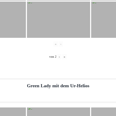
«
‹
von
2
›
»
Green Lady mit dem Ur-Helios