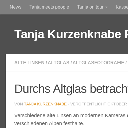
News
Tanja meets people
Tanja on tour
Kass
Zum Inhalt springen
Am Himmel
Durchs Altglas betrachtet
Tanja Kurzenknabe 
ALTE LINSEN
/
ALTGLAS
/
ALTGLASFOTOGRAFIE
/
Durchs Altglas betrach
VON
TANJA KURZENKNABE
· VERÖFFENTLICHT
OKTOBER 8
Verschiedene alte Linsen an modernen Kameras ein
verschiedenen Alben festhalte.