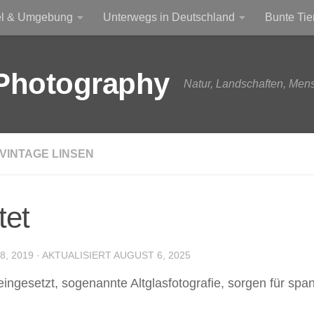
el & Umgebung
Unterwegs in Deutschland
Bunte Tie
Photography
Natur, Landschaften, Men
VINTAGE LINSEN
tet
, 2019
· AKTUALISIERT
AUGUST 6, 2025
gesetzt, sogenannte Altglasfotografie, sorgen für span