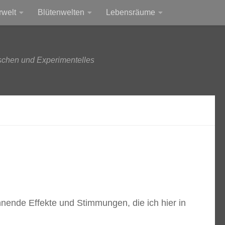
rwelt
Blütenwelten
Lebensräume
schen und Experimentelles
nende Effekte und Stimmungen, die ich hier in