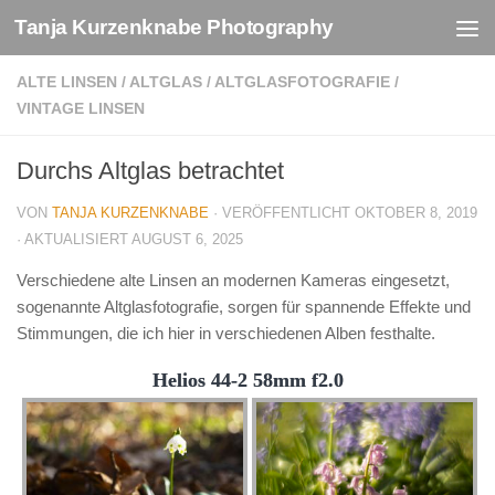
Tanja Kurzenknabe Photography
Zum Inhalt springen
ALTE LINSEN
/
ALTGLAS
/
ALTGLASFOTOGRAFIE
/
VINTAGE LINSEN
Durchs Altglas betrachtet
VON
TANJA KURZENKNABE
· VERÖFFENTLICHT
OKTOBER 8, 2019
· AKTUALISIERT
AUGUST 6, 2025
Verschiedene alte Linsen an modernen Kameras eingesetzt,
sogenannte Altglasfotografie, sorgen für spannende Effekte und
Stimmungen, die ich hier in verschiedenen Alben festhalte.
Helios 44-2 58mm f2.0