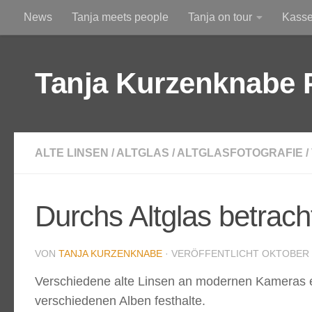
News
Tanja meets people
Tanja on tour
Kass
Zum Inhalt springen
Am Himmel
Durchs Altglas betrachtet
Tanja Kurzenknabe 
ALTE LINSEN
/
ALTGLAS
/
ALTGLASFOTOGRAFIE
/
Durchs Altglas betrach
VON
TANJA KURZENKNABE
· VERÖFFENTLICHT
OKTOBER 8
Verschiedene alte Linsen an modernen Kameras ein
verschiedenen Alben festhalte.