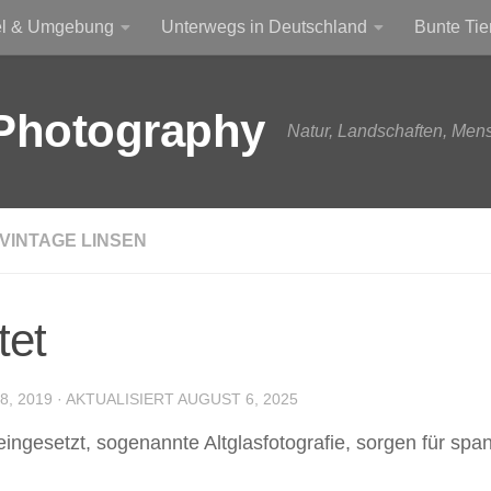
el & Umgebung
Unterwegs in Deutschland
Bunte Tie
Photography
Natur, Landschaften, Men
VINTAGE LINSEN
tet
, 2019
· AKTUALISIERT
AUGUST 6, 2025
gesetzt, sogenannte Altglasfotografie, sorgen für span