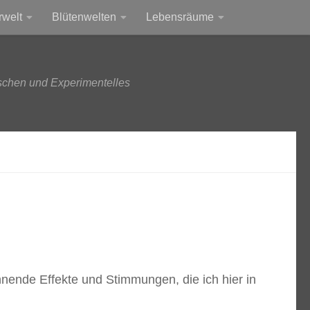
rwelt
Blütenwelten
Lebensräume
schen und Experimentelles
nende Effekte und Stimmungen, die ich hier in