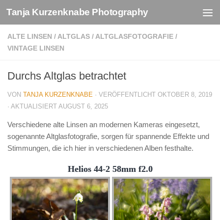
Tanja Kurzenknabe Photography
Zum Inhalt springen
ALTE LINSEN
/
ALTGLAS
/
ALTGLASFOTOGRAFIE
/
VINTAGE LINSEN
Durchs Altglas betrachtet
VON
TANJA KURZENKNABE
· VERÖFFENTLICHT
OKTOBER 8, 2019
· AKTUALISIERT
AUGUST 6, 2025
Verschiedene alte Linsen an modernen Kameras eingesetzt,
sogenannte Altglasfotografie, sorgen für spannende Effekte und
Stimmungen, die ich hier in verschiedenen Alben festhalte.
Helios 44-2 58mm f2.0