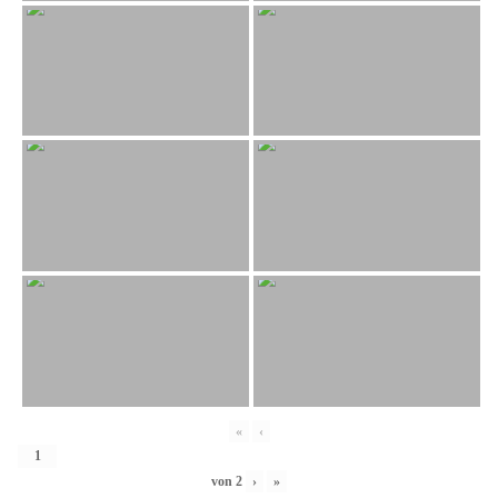
«
‹
von
2
›
»